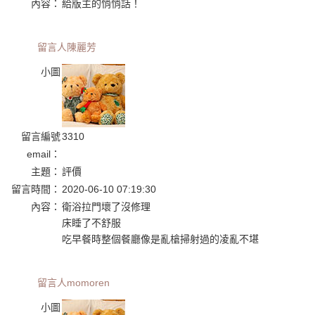
內容：
給版主的悄悄話！
留言人
陳麗芳
小圖
留言編號
3310
email：
主題：
評價
留言時間：
2020-06-10 07:19:30
內容：
衛浴拉門壞了沒修理
床睡了不舒服
吃早餐時整個餐廳像是亂槍掃射過的凌亂不堪
留言人
momoren
小圖