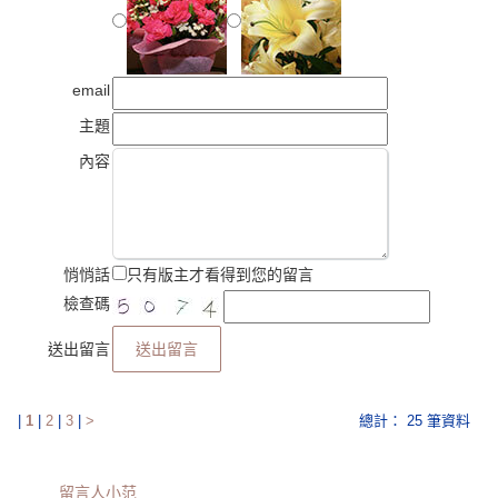
email
主題
內容
悄悄話
只有版主才看得到您的留言
檢查碼
送出留言
送出留言
|
1
|
2
|
3
|
>
總計： 25 筆資料
留言人
小范